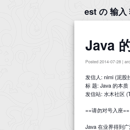
est の 输
Java 
Posted
2014-07-28
|
ar
发信人: nimi (泥股
标 题: Java 的本质
发信站: 水木社区 (Thu 
==请勿对号入座==
Java 在业界得