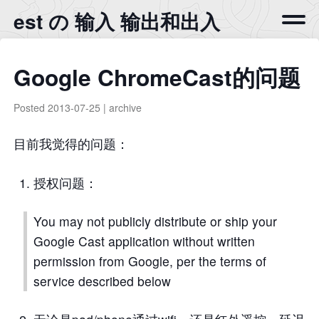
est の 输入 输出和出入
Google ChromeCast的问题
Posted
2013-07-25
|
archive
目前我觉得的问题：
授权问题：
You may not publicly distribute or ship your
Google Cast application without written
permission from Google, per the terms of
service described below