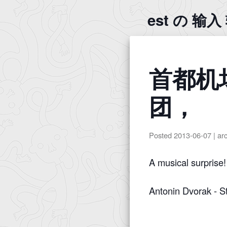
est の 输
首都机
团，
Posted
2013-06-07
|
ar
A musical surprise!
Antonin Dvorak - St