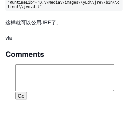
"RuntimeLib"="D:\\Media\\images\\yEd\\jre\\bin\\c
这样就可以公用JRE了。
via
Comments