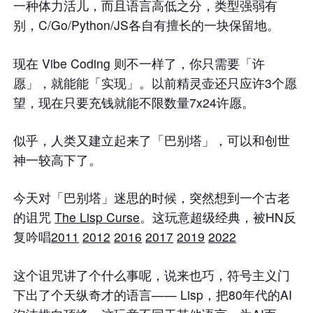
一种体力活儿，而且语言高低之分，类型强弱有
别，C/Go/Python/JS各自有擅长的一块保留地。
现在 Vibe Coding 则不一样了，你只需要「许
愿」，就能能「实现」。以前精灵壶还只应许3个愿
望，现在只要充钱就能不限数量7x24许愿。
似乎，人类又建立起来了「巴别塔」，可以和创世
神一较高下了。
今天对「巴别塔」迷思的时候，突然想到一个古老
的诅咒
The Lisp Curse
。这玩意超级经典，被HN反
复吟唱
2011
2012
2016
2017
2019
2022
这个诅咒讲了个什么事呢，说来也巧，符号主义门
下出了个天纵奇才的语言—— Lisp，把80年代的AI