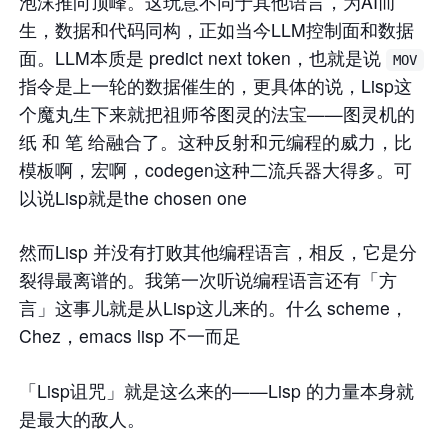
泡沫推向顶峰。这玩意不同于其他语言，为AI而
生，数据和代码同构，正如当今LLM控制面和数据
面。LLM本质是 predict next token，也就是说
MOV
指令是上一轮的数据催生的，更具体的说，Lisp这
个魔丸生下来就把祖师爷图灵的法宝——图灵机的
纸 和 笔 给融合了。这种反射和元编程的威力，比
模板啊，宏啊，codegen这种二流兵器大得多。可
以说Lisp就是the chosen one
然而Lisp 并没有打败其他编程语言，相反，它是分
裂得最离谱的。我第一次听说编程语言还有「方
言」这事儿就是从Lisp这儿来的。什么 scheme，
Chez，emacs lisp 不一而足
「Lisp诅咒」就是这么来的——Lisp 的力量本身就
是最大的敌人。